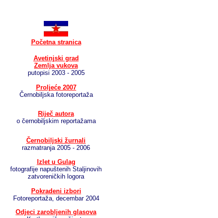
Početna stranica
Avetinjski grad
Zemlja vukova
putopisi 2003 - 2005
Proljeće 2007
Černobiljska fotoreportaža
Riječ autora
o černobiljskim reportažama
Černobiljski žurnali
razmatranja 2005 - 2006
Izlet u Gulag
fotografije napuštenih Staljinovih
zatvoreničkih logora
Pokradeni izbori
Fotoreportaža, decembar 2004
Odjeci zarobljenih glasova