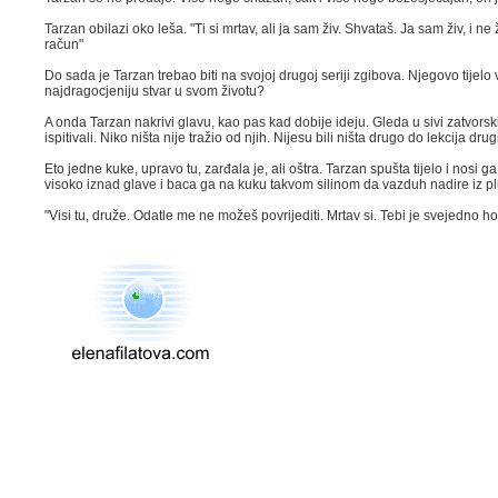
Tarzan obilazi oko leša. "Ti si mrtav, ali ja sam živ. Shvataš. Ja sam živ, i 
račun"
Do sada je Tarzan trebao biti na svojoj drugoj seriji zgibova. Njegovo tijelo
najdragocjeniju stvar u svom životu?
A onda Tarzan nakrivi glavu, kao pas kad dobije ideju. Gleda u sivi zatvorski 
ispitivali. Niko ništa nije tražio od njih. Nijesu bili ništa drugo do lekcija d
Eto jedne kuke, upravo tu, zarđala je, ali oštra. Tarzan spušta tijelo i nosi g
visoko iznad glave i baca ga na kuku takvom silinom da vazduh nadire iz plu
"Visi tu, druže. Odatle me ne možeš povrijediti. Mrtav si. Tebi je svejedno hoće