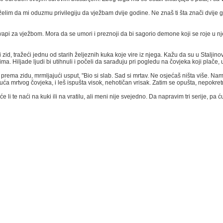
ne želim da mi oduzmu privilegiju da vježbam dvije godine. Ne znaš ti šta znači dvije 
 vapi za vježbom. Mora da se umori i preznoji da bi sagorio demone koji se roje u nj
zid, tražeći jednu od starih željeznih kuka koje vire iz njega. Kažu da su u Staljinovo
rugima. Hiljade ljudi bi utihnuli i počeli da sarađuju pri pogledu na čovjeka koji plače,
a prema zidu, mrmljajući usput, "Bio si slab. Sad si mrtav. Ne osjećaš ništa više. Nam
ća mrtvog čovjeka, i leš ispušta visok, nehotičan vrisak. Zatim se opušta, nepokre
 li te naći na kuki ili na vratilu, ali meni nije svejedno. Da napravim tri serije, pa ću