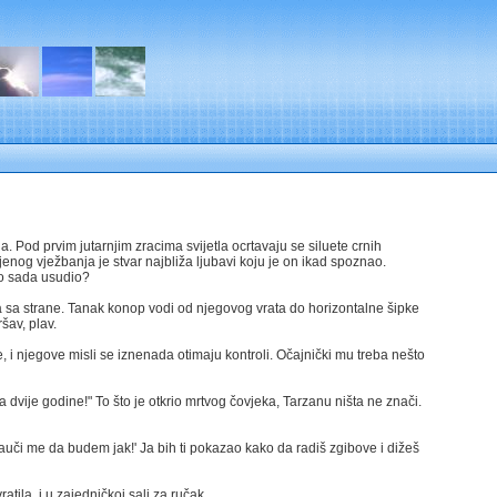
na. Pod prvim jutarnjim zracima svijetla ocrtavaju se siluete crnih
jenog vježbanja je stvar najbliža ljubavi koju je on ikad spoznao.
to sada usudio?
kama sa strane. Tanak konop vodi od njegovog vrata do horizontalne šipke
šav, plav.
 i njegove misli se iznenada otimaju kontroli. Očajnički mu treba nešto
a dvije godine!" To što je otkrio mrtvog čovjeka, Tarzanu ništa ne znači.
Nauči me da budem jak!' Ja bih ti pokazao kako da radiš zgibove i dižeš
tila, i u zajedničkoj sali za ručak.