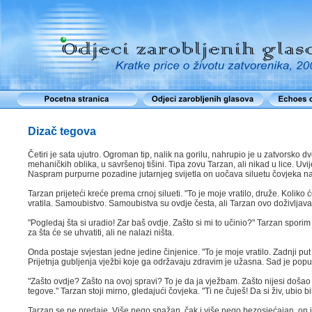
Dizač tegova
Četiri je sata ujutro. Ogroman tip, nalik na gorilu, nahrupio je u zatvorsko d
mehaničkih oblika, u savršenoj tišini. Tipa zovu Tarzan, ali nikad u lice. Uv
Naspram purpurne pozadine jutarnjeg svijetla on uočava siluetu čovjeka na
Tarzan prijeteći kreće prema crnoj silueti. "To je moje vratilo, druže. Kolik
vratila. Samoubistvo. Samoubistva su ovdje česta, ali Tarzan ovo doživljava li
"Pogledaj šta si uradio! Zar baš ovdje. Zašto si mi to učinio?" Tarzan spor
za šta će se uhvatiti, ali ne nalazi ništa.
Onda postaje svjestan jedne jedine činjenice. "To je moje vratilo. Zadnji put
Prijetnja gubljenja vježbi koje ga održavaju zdravim je užasna. Sad je popu
"Zašto ovdje? Zašto na ovoj spravi? To je da ja vježbam. Zašto nijesi došao 
tegove." Tarzan stoji mirno, gledajući čovjeka. "Ti ne čuješ! Da si živ, ubio bi
Tarzan se ne predaje. Više nego snažan, čak i više nego bezosjećajan, on je 