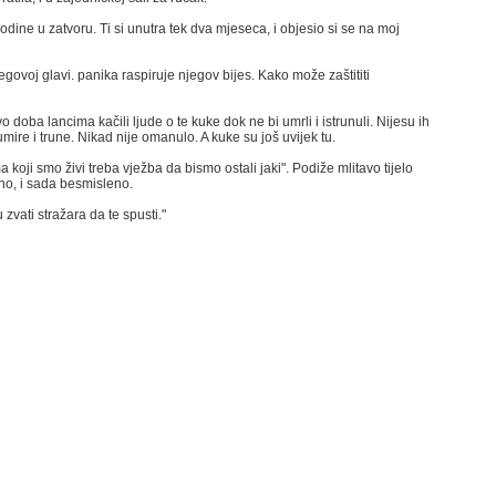
godine u zatvoru. Ti si unutra tek dva mjeseca, i objesio si se na moj
egovoj glavi. panika raspiruje njegov bijes. Kako može zaštititi
 doba lancima kačili ljude o te kuke dok ne bi umrli i istrunuli. Nijesu ih
 umire i trune. Nikad nije omanulo. A kuke su još uvijek tu.
a koji smo živi treba vježba da bismo ostali jaki". Podiže mlitavo tijelo
tno, i sada besmisleno.
 zvati stražara da te spusti."