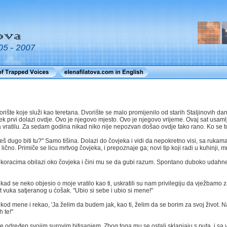
vorište koje služi kao teretana. Dvorište se malo promijenilo od starih Staljinovih da
ijek prvi dolazi ovdje. Ovo je njegovo mjesto. Ovo je njegovo vrijeme. Ovaj sat usaml
 vratilu. Za sedam godina nikad niko nije nepozvan došao ovdje tako rano. Ko se 
o ćeš dugo biti tu?" Samo tišina. Dolazi do čovjeka i vidi da nepokretno visi, sa ru
čno. Primiče se licu mrtvog čovjeka, i prepoznaje ga; novi tip koji radi u kuhinji, mr
im koracima obilazi oko čovjeka i čini mu se da gubi razum. Spontano duboko udahne,
 kad se neko objesio o moje vratilo kao ti, uskratili su nam privilegiju da vježbamo z
t vuka satjeranog u ćošak. "Ubio si sebe i ubio si mene!"
kod mene i rekao, 'Ja želim da budem jak, kao ti, želim da se borim za svoj život. 
h te!"
određen svojim surovim bitisanjem. Zbog toga mu se ostali sklanjaju s puta, i sa vra